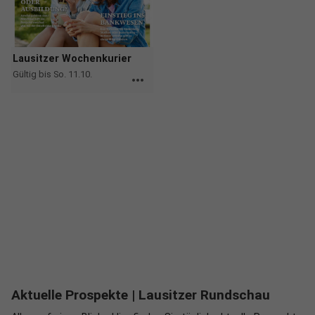
Lausitzer Wochenkurier
Gültig bis So. 11.10.
more_horiz
Aktuelle Prospekte
| Lausitzer Rundschau