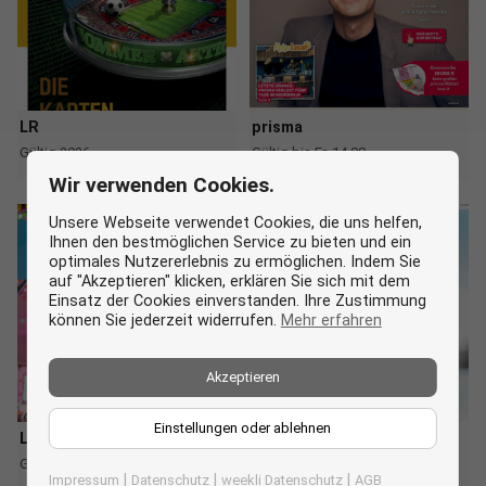
LR
prisma
Gültig 2026
Gültig bis Fr. 14.08.
more_horiz
more_horiz
Wir verwenden Cookies.
Unsere Webseite verwendet Cookies, die uns helfen,
Ihnen den bestmöglichen Service zu bieten und ein
optimales Nutzererlebnis zu ermöglichen. Indem Sie
auf "Akzeptieren" klicken, erklären Sie sich mit dem
Einsatz der Cookies einverstanden. Ihre Zustimmung
können Sie jederzeit widerrufen.
Mehr erfahren
Akzeptieren
Einstellungen oder ablehnen
LR
LR
Gültig bis Sa. 28.11.
Noch heute gültig
more_horiz
more_horiz
|
|
|
Impressum
Datenschutz
weekli Datenschutz
AGB